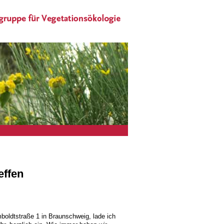
effen
mboldtstraße 1 in Braunschweig, lade ich