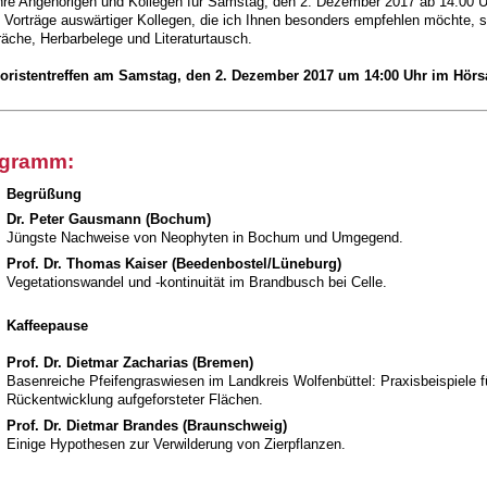
ihre Angehörigen und Kollegen für Samstag, den 2. Dezember 2017 ab 14:00 Uh
e Vorträge auswärtiger Kollegen, die ich Ihnen besonders empfehlen möchte, s
äche, Herbarbelege und Literaturtausch.
loristentreffen am Samstag, den 2. Dezember 2017 um 14:00 Uhr im Hörsa
gramm:
Begrüßung
Dr. Peter Gausmann (Bochum)
Jüngste Nachweise von Neophyten in Bochum und Umgegend.
Prof. Dr. Thomas Kaiser (Beedenbostel/Lüneburg)
Vegetationswandel und -kontinuität im Brandbusch bei Celle.
Kaffeepause
Prof. Dr. Dietmar Zacharias (Bremen)
Basenreiche Pfeifengraswiesen im Landkreis Wolfenbüttel: Praxisbeispiele f
Rückentwicklung aufgeforsteter Flächen.
Prof. Dr. Dietmar Brandes (Braunschweig)
Einige Hypothesen zur Verwilderung von Zierpflanzen.