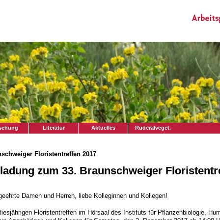
schung
Literatur
Aktuelles
Ruderalveget.
schweiger Floristentreffen 2017
ladung zum 33. Braunschweiger Floristentr
geehrte Damen und Herren, liebe Kolleginnen und Kollegen!
iesjährigen Floristentreffen im Hörsaal des Instituts für Pflanzenbiologie, Hu